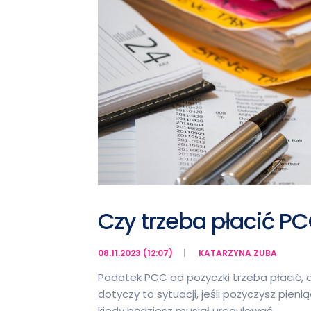
Czy trzeba płacić P
08.11.2023 (12:07)
KATARZYNA ZUBA
Podatek PCC od pożyczki trzeba płacić, a
dotyczy to sytuacji, jeśli pożyczysz pien
kiedy będziesz musiał uregulować …