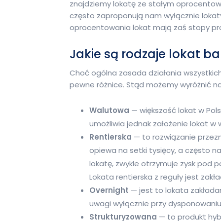
znajdziemy lokatę ze stałym oprocento
często zaproponują nam wyłącznie loka
oprocentowania lokat mają zaś stopy p
Jakie są rodzaje lokat 
Choć ogólna zasada działania wszystkich 
pewne różnice. Stąd możemy wyróżnić na
Walutowa
— większość lokat w Pol
umożliwia jednak założenie lokat w 
Rentierska
— to rozwiązanie przez
opiewa na setki tysięcy, a często n
lokatę, zwykle otrzymuje zysk pod 
Lokata rentierska z reguły jest zakł
Overnight
— jest to lokata zakłada
uwagi wyłącznie przy dysponowaniu 
Strukturyzowana
— to produkt hy