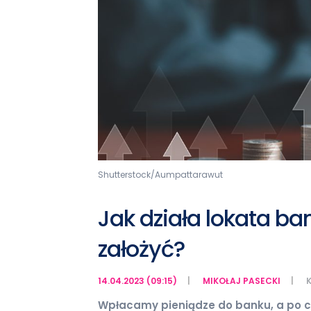
Shutterstock/Aumpattarawut
Jak działa lokata b
założyć?
14.04.2023 (09:15)
MIKOŁAJ PASECKI
Wpłacamy pieniądze do banku, a po c