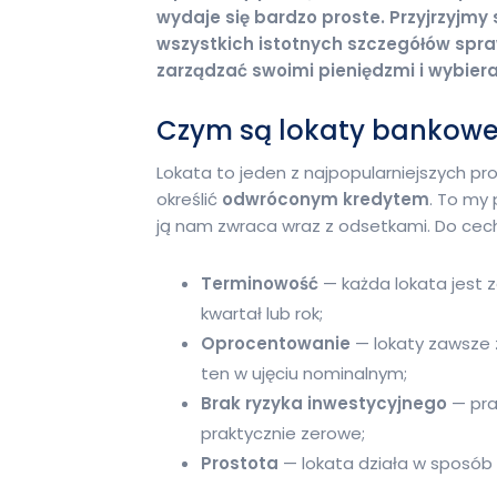
wydaje się bardzo proste. Przyjrzyjmy s
wszystkich istotnych szczegółów spra
zarządzać swoimi pieniędzmi i wybier
Czym są lokaty bankow
Lokata to jeden z najpopularniejszych 
określić
odwróconym kredytem
. To my
ją nam zwraca wraz z odsetkami. Do cech
Terminowość
— każda lokata jest z
kwartał lub rok;
Oprocentowanie
— lokaty zawsze 
ten w ujęciu nominalnym;
Brak ryzyka inwestycyjnego
— pra
praktycznie zerowe;
Prostota
— lokata działa w sposób 