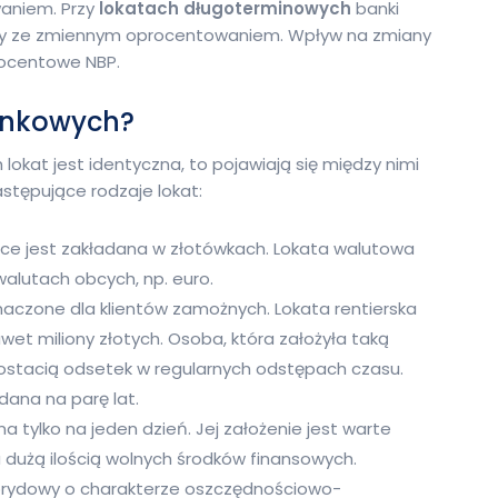
waniem. Przy
lokatach długoterminowych
banki
ty ze zmiennym oprocentowaniem. Wpływ na zmiany
rocentowe NBP.
bankowych?
lokat jest identyczna, to pojawiają się między nimi
stępujące rodzaje lokat:
sce jest zakładana w złotówkach. Lokata walutowa
walutach obcych, np. euro.
naczone dla klientów zamożnych. Lokata rentierska
awet miliony złotych. Osoba, która założyła taką
postacią odsetek w regularnych odstępach czasu.
adana na parę lat.
na tylko na jeden dzień. Jej założenie jest warte
dużą ilością wolnych środków finansowych.
brydowy o charakterze oszczędnościowo-