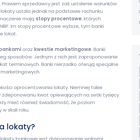
. Prawem sprzedawcy jest zaś ustalenie warunków
lokaty ustala jednak na podstawie rachunku
znaczenie mają
stopy procentowe
, których
j NBP. Im stopy procentowe wyższe, tym banki
e lokat.
 bankami
oraz
kwestie marketingowe
. Banki
ereg sposobów. Jednym z nich jest zaproponowanie
at terminowych. Banki nierzadko oferują specjalne
i marketingowych.
ości oprocentowania lokaty. Niemniej takie
y zdeponowaniu kwot opiewających na setki tysięcy
ależy mieć również świadomość, że poziom
 skali roku.
ia lokaty?
lokaty bankowej jest dysponowanie wolnymi