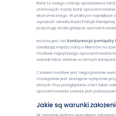
Bank to swego rodzaju sprzedawca lokat
ofertowych. Każdy bank oprocentowanie 
ekonomicznego. W praktyce największe 
wysokość określa Rada Polityki Pieniężne
proponuję atrakcyjniejsze oprocentowani
Istotna jest też
konkurencja pomiędzy
rywalizują między sobą o klientów na sz
możliwie najwyższego oprocentowania lok
warunki lokat właśnie w ramach kampani
Czasem możliwe jest negocjowanie wysok
rozwiązanie jest dostępne wyłącznie prz
złotych. Przy przeglądaniu ofert lokat n
oprocentowania zawsze jest pokazywany w
Jakie są warunki założen
W zasadzie jednym warunkiem założenia 