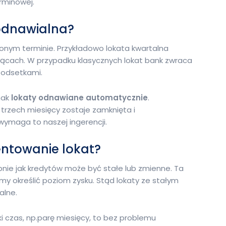
rminowej.
odnawialna?
lonym terminie. Przykładowo lokata kwartalna
iącach. W przypadku klasycznych lokat bank zwraca
 odsetkami.
nak
lokaty odnawiane automatycznie
.
trzech miesięcy zostaje zamknięta i
ymaga to naszej ingerencji.
entowanie lokat?
ie jak kredytów może być stałe lub zmienne. Ta
my określić poziom zysku. Stąd lokaty ze stałym
alne.
i czas, np.parę miesięcy, to bez problemu