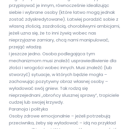
przypisywać je innym, równocześnie idealizując
siebie i wybrane osoby (które łatwo mogą jednak
zostać zdyskredytowane). Łatwiej poradzić sobie z
własną złością, zazdrością, chorobliwymi ambicjami,
jeżeli uzna się, że to inni żywią wobec nas
nieprzyjazne zamiary, chcą nami manipulować,
przejąć władzę.
I jeszcze jedno. Osoba podlegająca tym
mechanizmom musi znaleźć usprawiedliwienie dla
złości i wrogości wobec innych. Musi znaleźć (lub
stworzyć) sytuacje, w których będzie mogła –
zachowując pozytywny obraz własnej osoby –
wyładować swój gniew. Tak rodzą się
nieprzejednani „obrońcy słusznej sprawy”, tropiciele
cudzej lub swojej krzywdy.
Paranoja i polityka
Osoby zdrowe emocjonalnie – jeżeli potrzebują
przeciwnika, żeby się wyładować – idą na przykład