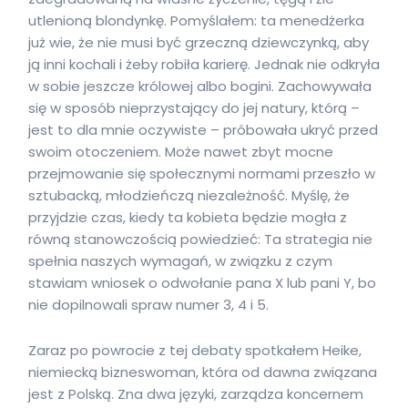
utlenioną blondynkę. Pomyślałem: ta menedżerka
już wie, że nie musi być grzeczną dziewczynką, aby
ją inni kochali i żeby robiła karierę. Jednak nie odkryła
w sobie jeszcze królowej albo bogini. Zachowywała
się w sposób nieprzystający do jej natury, którą –
jest to dla mnie oczywiste – próbowała ukryć przed
swoim otoczeniem. Może nawet zbyt mocne
przejmowanie się społecznymi normami przeszło w
sztubacką, młodzieńczą niezależność. Myślę, że
przyjdzie czas, kiedy ta kobieta będzie mogła z
równą stanowczością powiedzieć: Ta strategia nie
spełnia naszych wymagań, w związku z czym
stawiam wniosek o odwołanie pana X lub pani Y, bo
nie dopilnowali spraw numer 3, 4 i 5.
Zaraz po powrocie z tej debaty spotkałem Heike,
niemiecką bizneswoman, która od dawna związana
jest z Polską. Zna dwa języki, zarządza koncernem