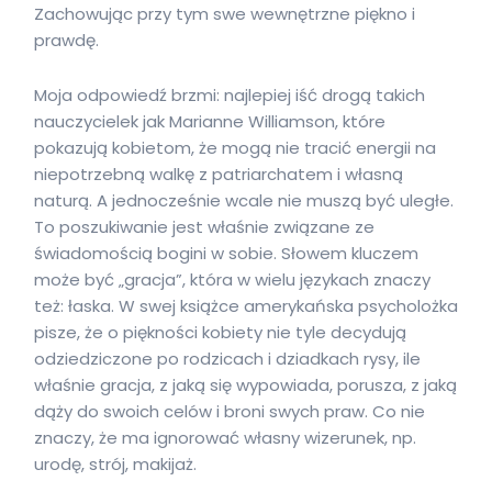
Zachowując przy tym swe wewnętrzne piękno i
prawdę.
Moja odpowiedź brzmi: najlepiej iść drogą takich
nauczycielek jak Marianne Williamson, które
pokazują kobietom, że mogą nie tracić energii na
niepotrzebną walkę z patriarchatem i własną
naturą. A jednocześnie wcale nie muszą być uległe.
To poszukiwanie jest właśnie związane ze
świadomością bogini w sobie. Słowem kluczem
może być „gracja”, która w wielu językach znaczy
też: łaska. W swej książce amerykańska psycholożka
pisze, że o piękności kobiety nie tyle decydują
odziedziczone po rodzicach i dziadkach rysy, ile
właśnie gracja, z jaką się wypowiada, porusza, z jaką
dąży do swoich celów i broni swych praw. Co nie
znaczy, że ma ignorować własny wizerunek, np.
urodę, strój, makijaż.