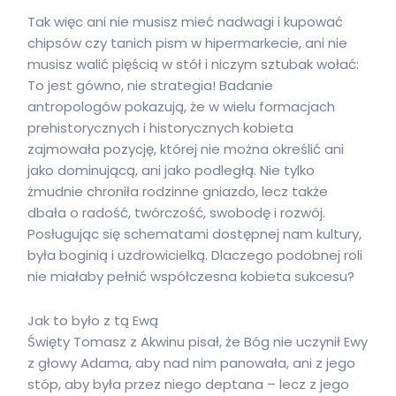
Tak więc ani nie musisz mieć nadwagi i kupować
chipsów czy tanich pism w hipermarkecie, ani nie
musisz walić pięścią w stół i niczym sztubak wołać:
To jest gówno, nie strategia! Badanie
antropologów pokazują, że w wielu formacjach
prehistorycznych i historycznych kobieta
zajmowała pozycję, której nie można określić ani
jako dominującą, ani jako podległą. Nie tylko
żmudnie chroniła rodzinne gniazdo, lecz także
dbała o radość, twórczość, swobodę i rozwój.
Posługując się schematami dostępnej nam kultury,
była boginią i uzdrowicielką. Dlaczego podobnej roli
nie miałaby pełnić współczesna kobieta sukcesu?
Jak to było z tą Ewą
Święty Tomasz z Akwinu pisał, że Bóg nie uczynił Ewy
z głowy Adama, aby nad nim panowała, ani z jego
stóp, aby była przez niego deptana – lecz z jego