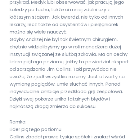
przykład. Medyk lubi obserwować, jak pracują jego
koledzy po fachu, także ci mniej zdolni czy z
krótszym stażem. Jak twierdzi, nie tylko od innych
lekarzy, lecz także od asystentów i pielęgniarek
można się wiele nauczyć.
Gdyby Andrzej nie był tak świetnym chirurgiem,
chętnie widzielibyśmy go w roli menedżera dużej
instytucji związanej ze służbą zdrowia. Ma on cechy
lidera piątego poziomu, jakby to powiedział ekspert
od zarządzania Jim Collins. Taki przywódca nie
uważa, że zjadł wszystkie rozumy. Jest otwarty na
wymianę poglądów, umie słuchać innych. Ponad
indywidualne ambicje przedkłada grę zespołową.
Dzięki swej pokorze unika fatalnych błędów i
najkrótszą drogą zmierza do sukcesu.
Ramka:
Lider piątego poziomu
Collins zbadał prawie tysiąc spółek i znalazł wśród