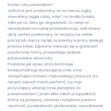
Koniec roku paranoików?
Jeśli ktoś jest przekonany, że na meczu rugby
zawodnicy ciągle robią „młyn” na środku boiska,
tylko po to, żeby go obgadywać, to cierpi on
niewątpliwie na manię prześladowczą. Jeśli idziesz
ulicą i jesteś przekonany, że wszyscy na ciebie
patrzą lub dręczy cię lęk, że koledzy w pracy spiskują
przeciw tobie, zapewne mieścisz się w granicach
psychicznej normy, przejawiając jedynie
paranoidalne skłonności.
Podobnie jak ojciec, który kontroluje
korespondencję dorastającej córki, żona
obwąchująca kołnierz mężowskiego płaszcza (to
nie jest zapach moich perfum!) czy mąż
pożyczający własnej żonie pieniądze za
pokwitowaniem (znam kilka takich przypadków).
Różne są przejawy, odcienie i natężenia paranoi:
nieufność, podejrzliwość, plotkowanie, wyszukiwanie