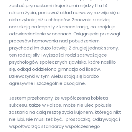
zostać prymuskami i kujonkami między 11 a 14
rokiem życia, ponieważ układ nerwowy rozwija się u
nich szybciej niż u chłopców. Znacznie rzadziej
narzekają na kłopoty z koncentracją, co znajduje
odzwierciedlenie w ocenach. Osiągnięcie przewagi
procesów hamowania nad pobudzeniem
przychodzi im dużo łatwiej. Z drugiej jednak strony,
ten rodzaj siły i wyższości rodzi zatrważające
psychologów społecznych zjawisko, które nasiliło
się, odkąd oddzielono gimnazja od liceów.
Dziewczynki w tym wieku stają się bardzo
agresywne i szczególnie asocjalne.
Jestem przekonany, że współczesna kobieta
sukcesu, także w Polsce, może nie ulec pokusie
zostania na całą resztę życia kujonem, którego nikt
nie lubi. Nie musi też być… prostaczką. Odkrywając i
współtworząc standardy współczesnego