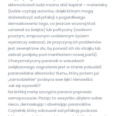
skłonnościach ludzi można zbić kapitał – materialny
(ludzie czytają autorów, dzięki którym mogą
doświadczyć satysfakcji z pogardliwego
demaskowania tego, co jeszcze wczoraj ktoś
uznawał za święte) lub polityczny (osobom
prostym, zmęczonym codziennym życiem
wystarczy wskazać, że przyczyną ich problemów
jest zewnętrzne zło, by porwać ich do strajku lub
zebrać podpisy pod manifestem nowej partii).
Charyzmatyczny paranoik w warunkach
zwiększonego zagrożenia jest w stanie pobudzić
paranoidalne skłonności tłumu, który potem już
„samodzielnie” podsyca swe lęki i nienawiści.
Jak się wyzwolić?
Na krótką metę szczypta paranoi poprawia
samopoczucie. Pisząc to wszystko ulżyłem sobie
nieco, demaskując i obwiniając paranoików.
Czytelnik, który odczuwał satysfakcję podczas