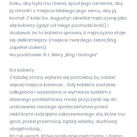
boku, aby była mu równa, spod jego ramienia, aby
ją chronił i z miejsca bliskiego jego sercu, aby ją
kochał. Z kolei św. Augustyn określał mężczyznę jako
siłę kobiety (gdyż od niego pochodzi kość) i
dodawał, że to kobieta sprawia, iż mężczyzna staje
się delikatniejszy (miejsce twardego żebra Bóg
zapełnił ciałem).
Na podstawie: R.J. Berry „Bóg i biologia”
Era kobiety
Z każdej strony wyłania się potrzeba, by oddać
więcej miejsca kobiecie… Gdy kobieta zostanie
odkupiona i wyzwolona w wymiarze ludzkim z
dawnego poddaństwa, może przyczynić się do
uratowania naszego społeczeństwa przed
niektórymi rodzajami zakorzenionego zła, które mu
grozi, przed przemocą, żądzą władzy, duchową
obojętnością…
Po tylu erach, które nosiły imię mężczyzny – homo