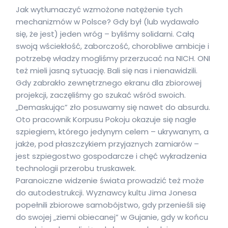
Jak wytłumaczyć wzmożone natężenie tych
mechanizmów w Polsce? Gdy był (lub wydawało
się, że jest) jeden wróg – byliśmy solidarni. Całą
swoją wściekłość, zaborczość, chorobliwe ambicje i
potrzebę władzy mogliśmy przerzucać na NICH. ONI
też mieli jasną sytuację. Bali się nas i nienawidzili.
Gdy zabrakło zewnętrznego ekranu dla zbiorowej
projekcji, zaczęliśmy go szukać wśród swoich.
„Demaskując” zło posuwamy się nawet do absurdu.
Oto pracownik Korpusu Pokoju okazuje się nagle
szpiegiem, którego jedynym celem – ukrywanym, a
jakże, pod płaszczykiem przyjaznych zamiarów –
jest szpiegostwo gospodarcze i chęć wykradzenia
technologii przerobu truskawek.
Paranoiczne widzenie świata prowadzić też może
do autodestrukcji. Wyznawcy kultu Jima Jonesa
popełnili zbiorowe samobójstwo, gdy przenieśli się
do swojej „ziemi obiecanej” w Gujanie, gdy w końcu