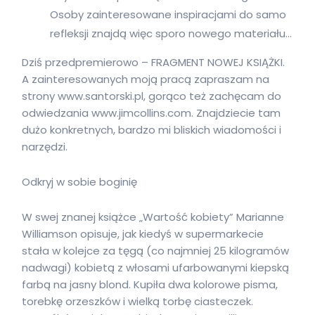
Osoby zainteresowane inspiracjami do samo
refleksji znajdą więc sporo nowego materiału…
Dziś przedpremierowo – FRAGMENT NOWEJ KSIĄŻKI.
A zainteresowanych moją pracą zapraszam na
strony www.santorski.pl, gorąco też zachęcam do
odwiedzania www.jimcollins.com. Znajdziecie tam
dużo konkretnych, bardzo mi bliskich wiadomości i
narzędzi.
Odkryj w sobie boginię
W swej znanej książce „Wartość kobiety” Marianne
Williamson opisuje, jak kiedyś w supermarkecie
stała w kolejce za tęgą (co najmniej 25 kilogramów
nadwagi) kobietą z włosami ufarbowanymi kiepską
farbą na jasny blond. Kupiła dwa kolorowe pisma,
torebkę orzeszków i wielką torbę ciasteczek.