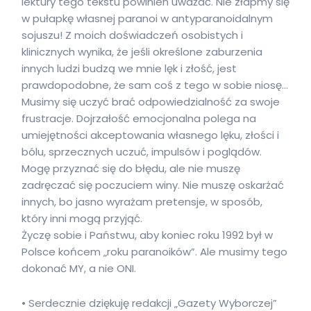
lektury tego tekstu powinien uważać. Nie złapmy się
w pułapkę własnej paranoi w antyparanoidalnym
sojuszu! Z moich doświadczeń osobistych i
klinicznych wynika, że jeśli określone zaburzenia
innych ludzi budzą we mnie lęk i złość, jest
prawdopodobne, że sam coś z tego w sobie niosę…
Musimy się uczyć brać odpowiedzialność za swoje
frustracje. Dojrzałość emocjonalna polega na
umiejętności akceptowania własnego lęku, złości i
bólu, sprzecznych uczuć, impulsów i poglądów.
Mogę przyznać się do błędu, ale nie muszę
zadręczać się poczuciem winy. Nie muszę oskarżać
innych, bo jasno wyrażam pretensje, w sposób,
który inni mogą przyjąć.
Życzę sobie i Państwu, aby koniec roku 1992 był w
Polsce końcem „roku paranoików”. Ale musimy tego
dokonać MY, a nie ONI.
• Serdecznie dziękuję redakcji „Gazety Wyborczej”