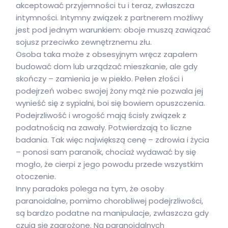
akceptować przyjemności tu i teraz, zwłaszcza
intymności. Intymny związek z partnerem możliwy
jest pod jednym warunkiem: oboje muszą zawiązać
sojusz przeciwko zewnętrznemu złu.
Osoba taka może z obsesyjnym wręcz zapałem
budować dom lub urządzać mieszkanie, ale gdy
skończy – zamienia je w piekło. Pełen złości i
podejrzeń wobec swojej żony mąż nie pozwala jej
wynieść się z sypialni, boi się bowiem opuszczenia.
Podejrzliwość i wrogość mają ścisły związek z
podatnością na zawały. Potwierdzają to liczne
badania. Tak więc największą cenę – zdrowia i życia
– ponosi sam paranoik, chociaż wydawać by się
mogło, że cierpi z jego powodu przede wszystkim
otoczenie.
Inny paradoks polega na tym, że osoby
paranoidalne, pomimo chorobliwej podejrzliwości,
są bardzo podatne na manipulacje, zwłaszcza gdy
czują się zagrożone. Na paranoidalnych