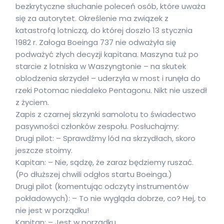
bezkrytyczne słuchanie poleceń osób, które uważa
się za autorytet. Określenie ma związek z
katastrofą lotniczą, do której doszło 13 stycznia
1982 r. Załoga Boeinga 737 nie odważyła się
podważyć złych decyzji kapitana. Maszyna tuż po
starcie z lotniska w Waszyngtonie – na skutek
oblodzenia skrzydeł – uderzyła w most i runęła do
rzeki Potomac niedaleko Pentagonu. Nikt nie uszedł
z życiem.
Zapis z czarnej skrzynki samolotu to świadectwo
pasywności członków zespołu. Posłuchajmy:
Drugi pilot: – Sprawdźmy lód na skrzydłach, skoro
jeszcze stoimy.
Kapitan: – Nie, sądzę, że zaraz będziemy ruszać.
(Po dłuższej chwili odgłos startu Boeinga.)
Drugi pilot (komentując odczyty instrumentów
pokładowych): – To nie wygląda dobrze, co? Hej, to
nie jest w porządku!
Kapitan: – Jest w porządku.