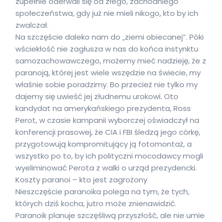
zupełnie oderwali się od złego, zachodniego
społeczeństwa, gdy już nie mieli nikogo, kto by ich
zwalczał.
Na szczęście daleko nam do „ziemi obiecanej”. Póki
wściekłość nie zagłusza w nas do końca instynktu
samozachowawczego, możemy mieć nadzieję, że z
paranoją, której jest wiele wszędzie na świecie, my
właśnie sobie poradzimy. Bo przecież nie tylko my
dajemy się uwieść jej złudnemu urokowi. Oto
kandydat na amerykańskiego prezydenta, Ross
Perot, w czasie kampanii wyborczej oświadczył na
konferencji prasowej, że CIA i FBI śledzą jego córkę,
przygotowują kompromitujący ją fotomontaż, a
wszystko po to, by ich polityczni mocodawcy mogli
wyeliminować Perota z walki o urząd prezydencki.
Koszty paranoi – kto jest zagrożony
Nieszczęście paranoika polega na tym, że tych,
których dziś kocha, jutro może znienawidzić.
Paranoik planuje szczęśliwą przyszłość, ale nie umie