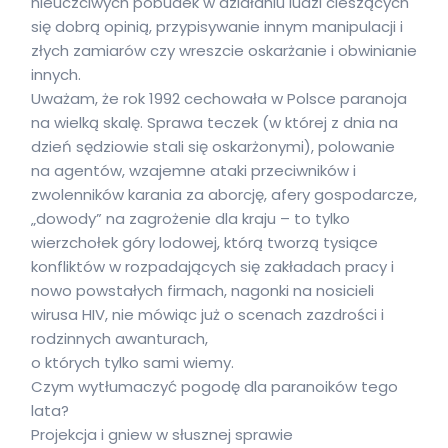
nieuczciwych pobudek w działaniu ludzi cieszących
się dobrą opinią, przypisywanie innym manipulacji i
złych zamiarów czy wreszcie oskarżanie i obwinianie
innych.
Uważam, że rok 1992 cechowała w Polsce paranoja
na wielką skalę. Sprawa teczek (w której z dnia na
dzień sędziowie stali się oskarżonymi), polowanie
na agentów, wzajemne ataki przeciwników i
zwolenników karania za aborcję, afery gospodarcze,
„dowody” na zagrożenie dla kraju – to tylko
wierzchołek góry lodowej, którą tworzą tysiące
konfliktów w rozpadających się zakładach pracy i
nowo powstałych firmach, nagonki na nosicieli
wirusa HIV, nie mówiąc już o scenach zazdrości i
rodzinnych awanturach,
o których tylko sami wiemy.
Czym wytłumaczyć pogodę dla paranoików tego
lata?
Projekcja i gniew w słusznej sprawie