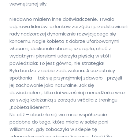
wewnętrznej siły.
Niedawno miałem inne doświadczenie. Trwała
odprawa liderów: członków zarządu i przedstawicieli
rady nadzorczej dynamicznie rozwijającego się
koncernu. Nagle kobieta z dobrze ufarbowanymi
włosami, doskonale ubrana, szczupła, choć z
wydatnymi piersiami uderzyła pięścią w stół i
powiedziała: To jest gówno, nie strategia!
Była bardzo z siebie zadowolona. A uczestnicy
spotkania – tak się przynajmniej zdawało –przyjęli
jej zachowanie jako naturalne. Jak się
dowiedziałem, kilka dni wcześniej menedżerka wraz
ze swoją koleżanką z zarządu wróciła z treningu
„Kobieta liderem”.
No cóż – obudziło się we mnie współczucie
podobne do tego, które miała w sobie pani
Williamson, gdy zobaczyła w sklepie tę
zdegradowaną na własne życzenie, tęgą i źle