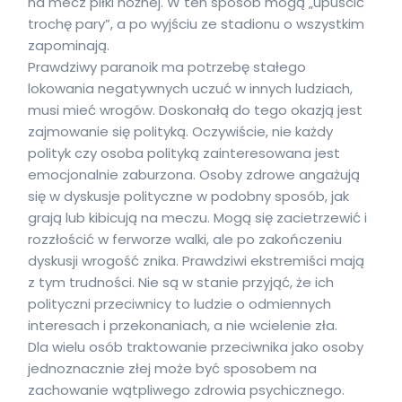
na mecz piłki nożnej. W ten sposób mogą „upuścić
trochę pary”, a po wyjściu ze stadionu o wszystkim
zapominają.
Prawdziwy paranoik ma potrzebę stałego
lokowania negatywnych uczuć w innych ludziach,
musi mieć wrogów. Doskonałą do tego okazją jest
zajmowanie się polityką. Oczywiście, nie każdy
polityk czy osoba polityką zainteresowana jest
emocjonalnie zaburzona. Osoby zdrowe angażują
się w dyskusje polityczne w podobny sposób, jak
grają lub kibicują na meczu. Mogą się zacietrzewić i
rozzłościć w ferworze walki, ale po zakończeniu
dyskusji wrogość znika. Prawdziwi ekstremiści mają
z tym trudności. Nie są w stanie przyjąć, że ich
polityczni przeciwnicy to ludzie o odmiennych
interesach i przekonaniach, a nie wcielenie zła.
Dla wielu osób traktowanie przeciwnika jako osoby
jednoznacznie złej może być sposobem na
zachowanie wątpliwego zdrowia psychicznego.