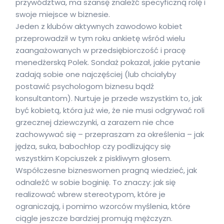
przywództwa, ma szansę znaleźć specyficzną rolę i
swoje miejsce w biznesie.
Jeden z klubów aktywnych zawodowo kobiet
przeprowadził w tym roku ankietę wśród wielu
zaangażowanych w przedsiębiorczość i pracę
menedżerską Polek. Sondaż pokazał, jakie pytanie
zadają sobie one najczęściej (lub chciałyby
postawić psychologom biznesu bądź
konsultantom). Nurtuje je przede wszystkim to, jak
być kobietą, która już wie, że nie musi odgrywać roli
grzecznej dziewczynki, a zarazem nie chce
zachowywać się – przepraszam za określenia – jak
jędza, suka, babochłop czy podlizujący się
wszystkim Kopciuszek z piskliwym głosem.
Współczesne bizneswomen pragną wiedzieć, jak
odnaleźć w sobie boginię. To znaczy: jak się
realizować wbrew stereotypom, które je
ograniczają, i pomimo wzorców myślenia, które
ciągle jeszcze bardziej promują mężczyzn.