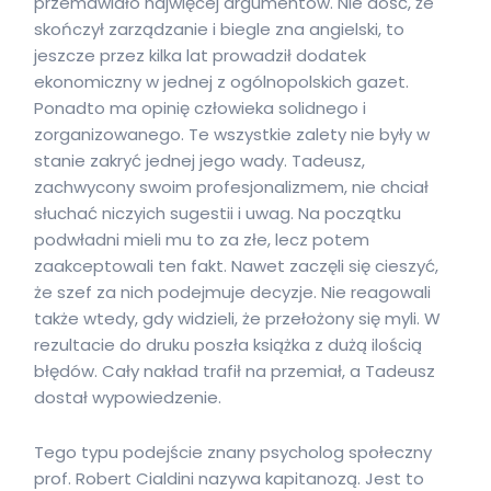
przemawiało najwięcej argumentów. Nie dość, że
skończył zarządzanie i biegle zna angielski, to
jeszcze przez kilka lat prowadził dodatek
ekonomiczny w jednej z ogólnopolskich gazet.
Ponadto ma opinię człowieka solidnego i
zorganizowanego. Te wszystkie zalety nie były w
stanie zakryć jednej jego wady. Tadeusz,
zachwycony swoim profesjonalizmem, nie chciał
słuchać niczyich sugestii i uwag. Na początku
podwładni mieli mu to za złe, lecz potem
zaakceptowali ten fakt. Nawet zaczęli się cieszyć,
że szef za nich podejmuje decyzje. Nie reagowali
także wtedy, gdy widzieli, że przełożony się myli. W
rezultacie do druku poszła książka z dużą ilością
błędów. Cały nakład trafił na przemiał, a Tadeusz
dostał wypowiedzenie.
Tego typu podejście znany psycholog społeczny
prof. Robert Cialdini nazywa kapitanozą. Jest to