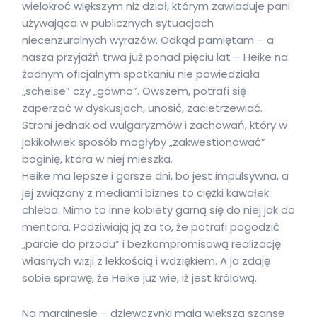
wielokroć większym niż dział, którym zawiaduje pani
używająca w publicznych sytuacjach
niecenzuralnych wyrazów. Odkąd pamiętam – a
nasza przyjaźń trwa już ponad pięciu lat – Heike na
żadnym oficjalnym spotkaniu nie powiedziała
„scheise” czy „gówno”. Owszem, potrafi się
zaperzać w dyskusjach, unosić, zacietrzewiać.
Stroni jednak od wulgaryzmów i zachowań, który w
jakikolwiek sposób mogłyby „zakwestionować”
boginię, która w niej mieszka.
Heike ma lepsze i gorsze dni, bo jest impulsywna, a
jej związany z mediami biznes to ciężki kawałek
chleba. Mimo to inne kobiety garną się do niej jak do
mentora. Podziwiają ją za to, że potrafi pogodzić
„parcie do przodu” i bezkompromisową realizację
własnych wizji z lekkością i wdziękiem. A ja zdaję
sobie sprawę, że Heike już wie, iż jest królową.
Na marginesie – dziewczynki mają większą szansę