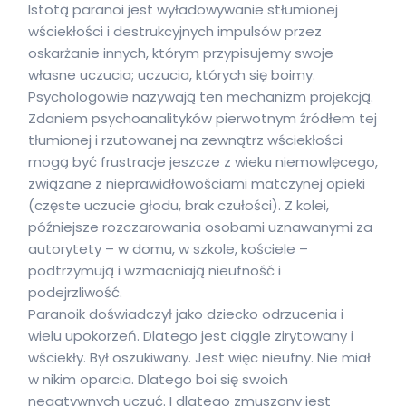
Istotą paranoi jest wyładowywanie stłumionej
wściekłości i destrukcyjnych impulsów przez
oskarżanie innych, którym przypisujemy swoje
własne uczucia; uczucia, których się boimy.
Psychologowie nazywają ten mechanizm projekcją.
Zdaniem psychoanalityków pierwotnym źródłem tej
tłumionej i rzutowanej na zewnątrz wściekłości
mogą być frustracje jeszcze z wieku niemowlęcego,
związane z nieprawidłowościami matczynej opieki
(częste uczucie głodu, brak czułości). Z kolei,
późniejsze rozczarowania osobami uznawanymi za
autorytety – w domu, w szkole, kościele –
podtrzymują i wzmacniają nieufność i
podejrzliwość.
Paranoik doświadczył jako dziecko odrzucenia i
wielu upokorzeń. Dlatego jest ciągle zirytowany i
wściekły. Był oszukiwany. Jest więc nieufny. Nie miał
w nikim oparcia. Dlatego boi się swoich
negatywnych uczuć. I dlatego zmuszony jest