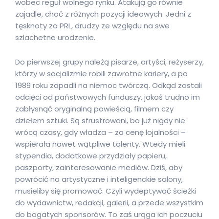
wobec reguł wolnego rynku. Atakują go równie
zajadle, choć z różnych pozycji ideowych. Jedni z
tęsknoty za PRL, drudzy ze względu na swe
szlachetne urodzenie.
Do pierwszej grupy należą pisarze, artyści, reżyserzy,
którzy w socjalizmie robili zawrotne kariery, a po
1989 roku zapadli na niemoc twórczą. Odkąd zostali
odcięci od państwowych funduszy, jakoś trudno im
zabłysnąć oryginalną powieścią, filmem czy
dziełem sztuki. Są sfrustrowani, bo już nigdy nie
wrócą czasy, gdy władza – za cenę lojalności –
wspierała nawet wątpliwe talenty. Wtedy mieli
stypendia, dodatkowe przydziały papieru,
paszporty, zainteresowanie mediów. Dziś, aby
powrócić na artystyczne i inteligenckie salony,
musieliby się promować. Czyli wydeptywać ścieżki
do wydawnictw, redakcji, galerii, a przede wszystkim
do bogatych sponsorów. To zaś urąga ich poczuciu