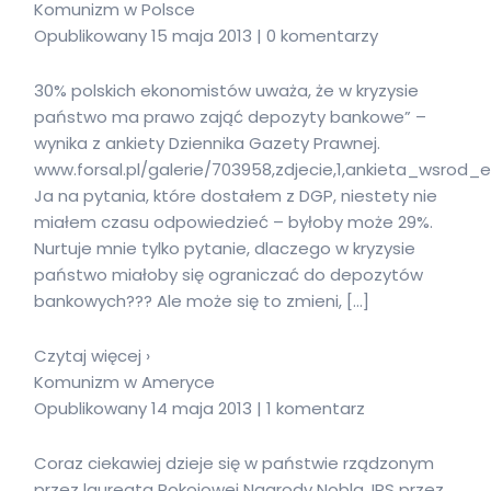
Komunizm w Polsce
Opublikowany 15 maja 2013 | 0 komentarzy
30% polskich ekonomistów uważa, że w kryzysie
państwo ma prawo zająć depozyty bankowe” –
wynika z ankiety Dziennika Gazety Prawnej.
www.forsal.pl/galerie/703958,zdjecie,1,ankieta_wsro
Ja na pytania, które dostałem z DGP, niestety nie
miałem czasu odpowiedzieć – byłoby może 29%.
Nurtuje mnie tylko pytanie, dlaczego w kryzysie
państwo miałoby się ograniczać do depozytów
bankowych??? Ale może się to zmieni, […]
Czytaj więcej ›
Komunizm w Ameryce
Opublikowany 14 maja 2013 | 1 komentarz
Coraz ciekawiej dzieje się w państwie rządzonym
przez laureata Pokojowej Nagrody Nobla. IRS przez