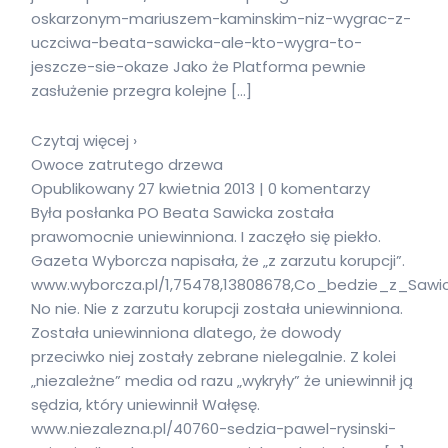
oskarzonym-mariuszem-kaminskim-niz-wygrac-z-
uczciwa-beata-sawicka-ale-kto-wygra-to-
jeszcze-sie-okaze Jako że Platforma pewnie
zasłużenie przegra kolejne […]
Czytaj więcej ›
Owoce zatrutego drzewa
Opublikowany 27 kwietnia 2013 | 0 komentarzy
Była posłanka PO Beata Sawicka została
prawomocnie uniewinniona. I zaczęło się piekło.
Gazeta Wyborcza napisała, że „z zarzutu korupcji”.
www.wyborcza.pl/1,75478,13808678,Co_bedzie_z_Sa
No nie. Nie z zarzutu korupcji została uniewinniona.
Została uniewinniona dlatego, że dowody
przeciwko niej zostały zebrane nielegalnie. Z kolei
„niezależne” media od razu „wykryły” że uniewinnił ją
sędzia, który uniewinnił Wałęsę.
www.niezalezna.pl/40760-sedzia-pawel-rysinski-