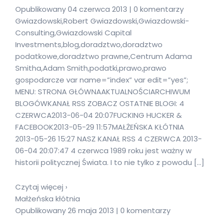
Opublikowany 04 czerwca 2013 | 0 komentarzy
Gwiazdowski,Robert Gwiazdowski,Gwiazdowski-
Consulting,Gwiazdowski Capital
Investments,blog,doradztwo,doradztwo
podatkowe,doradztwo prawne,Centrum Adama
Smitha,Adam Smith,podatki,prawo,prawo
gospodarcze var name=”index” var edit=”yes”;
MENU: STRONA GŁÓWNAAKTUALNOŚCIARCHIWUM
BLOGÓWKANAŁ RSS ZOBACZ OSTATNIE BLOGI: 4
CZERWCA2013-06-04 20:07FUCKING HUCKER &
FACEBOOK2013-05-29 11:57MAŁŻEŃSKA KŁÓTNIA
2013-05-26 15:27 NASZ KANAŁ RSS 4 CZERWCA 2013-
06-04 20:07:47 4 czerwca 1989 roku jest ważny w
historii politycznej Świata. I to nie tylko z powodu […]
Czytaj więcej ›
Małżeńska kłótnia
Opublikowany 26 maja 2013 | 0 komentarzy