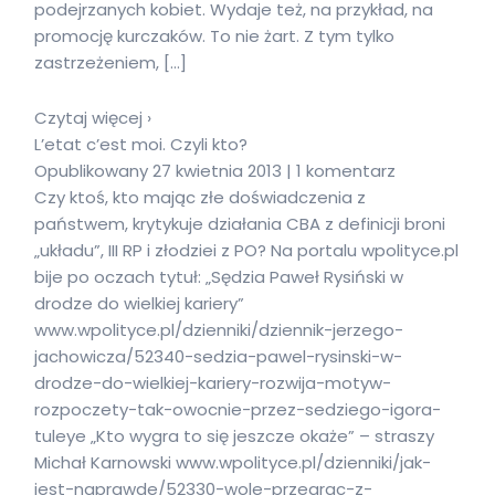
podejrzanych kobiet. Wydaje też, na przykład, na
promocję kurczaków. To nie żart. Z tym tylko
zastrzeżeniem, […]
Czytaj więcej ›
L’etat c’est moi. Czyli kto?
Opublikowany 27 kwietnia 2013 | 1 komentarz
Czy ktoś, kto mając złe doświadczenia z
państwem, krytykuje działania CBA z definicji broni
„układu”, III RP i złodziei z PO? Na portalu wpolityce.pl
bije po oczach tytuł: „Sędzia Paweł Rysiński w
drodze do wielkiej kariery”
www.wpolityce.pl/dzienniki/dziennik-jerzego-
jachowicza/52340-sedzia-pawel-rysinski-w-
drodze-do-wielkiej-kariery-rozwija-motyw-
rozpoczety-tak-owocnie-przez-sedziego-igora-
tuleye „Kto wygra to się jeszcze okaże” – straszy
Michał Karnowski www.wpolityce.pl/dzienniki/jak-
jest-naprawde/52330-wole-przegrac-z-